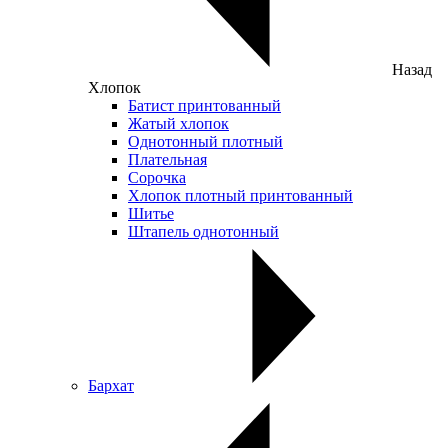
Назад
Хлопок
Батист принтованный
Жатый хлопок
Однотонный плотный
Плательная
Сорочка
Хлопок плотный принтованный
Шитье
Штапель однотонный
Бархат