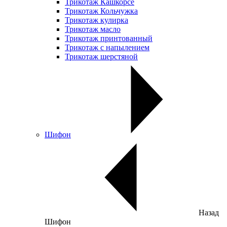
Трикотаж Кашкорсе
Трикотаж Кольчужка
Трикотаж кулирка
Трикотаж масло
Трикотаж принтованный
Трикотаж с напылением
Трикотаж шерстяной
Шифон
Назад
Шифон