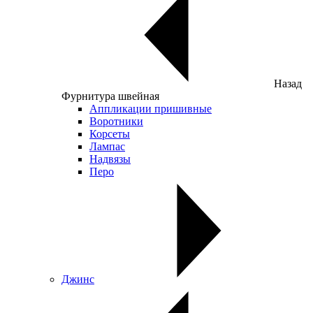
Назад
Фурнитура швейная
Аппликации пришивные
Воротники
Корсеты
Лампас
Надвязы
Перо
Джинс