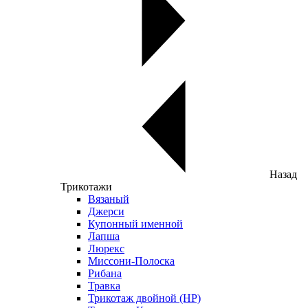
Назад
Трикотажи
Вязаный
Джерси
Купонный именной
Лапша
Люрекс
Миссони-Полоска
Рибана
Травка
Трикотаж двойной (НР)