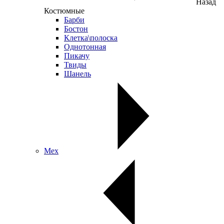
Назад
Костюмные
Барби
Бостон
Клетка\полоска
Однотонная
Пикачу
Твиды
Шанель
Мех