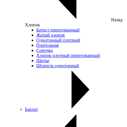
Назад
Хлопок
Батист принтованный
Жатый хлопок
Однотонный плотный
Плательная
Сорочка
Хлопок плотный принтованный
Шитье
Штапель однотонный
Бархат