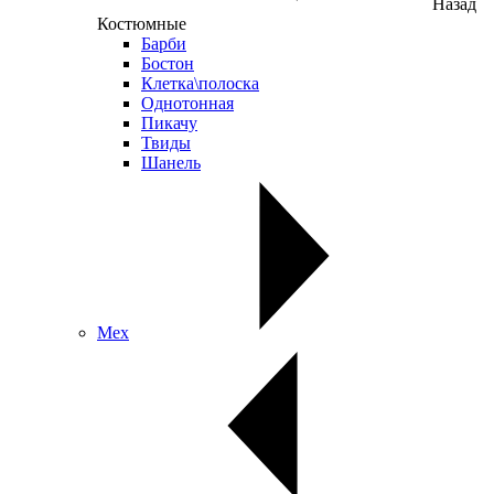
Назад
Костюмные
Барби
Бостон
Клетка\полоска
Однотонная
Пикачу
Твиды
Шанель
Мех