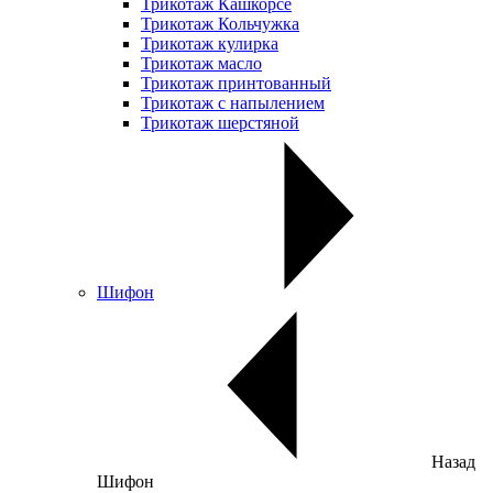
Трикотаж Кашкорсе
Трикотаж Кольчужка
Трикотаж кулирка
Трикотаж масло
Трикотаж принтованный
Трикотаж с напылением
Трикотаж шерстяной
Шифон
Назад
Шифон