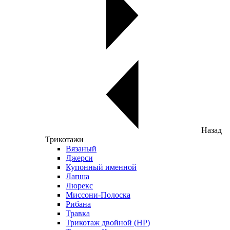
Назад
Трикотажи
Вязаный
Джерси
Купонный именной
Лапша
Люрекс
Миссони-Полоска
Рибана
Травка
Трикотаж двойной (НР)