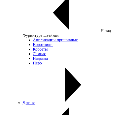
Назад
Фурнитура швейная
Аппликации пришивные
Воротники
Корсеты
Лампас
Надвязы
Перо
Джинс