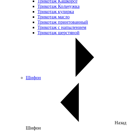
Трикотаж Кашкорсе
Трикотаж Кольчужка
Трикотаж кулирка
Трикотаж масло
Трикотаж принтованный
Трикотаж с напылением
Трикотаж шерстяной
Шифон
Назад
Шифон