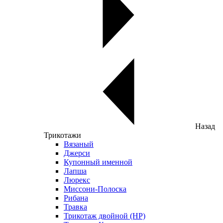
Назад
Трикотажи
Вязаный
Джерси
Купонный именной
Лапша
Люрекс
Миссони-Полоска
Рибана
Травка
Трикотаж двойной (НР)