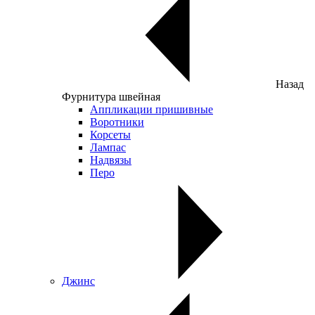
Назад
Фурнитура швейная
Аппликации пришивные
Воротники
Корсеты
Лампас
Надвязы
Перо
Джинс