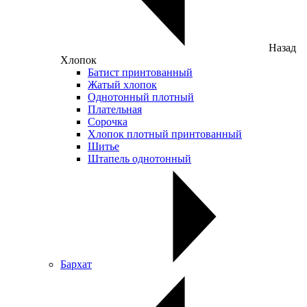
Назад
Хлопок
Батист принтованный
Жатый хлопок
Однотонный плотный
Плательная
Сорочка
Хлопок плотный принтованный
Шитье
Штапель однотонный
Бархат