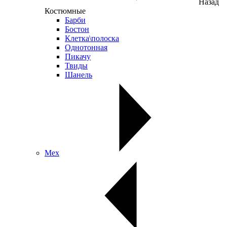
Назад
Костюмные
Барби
Бостон
Клетка\полоска
Однотонная
Пикачу
Твиды
Шанель
Мех