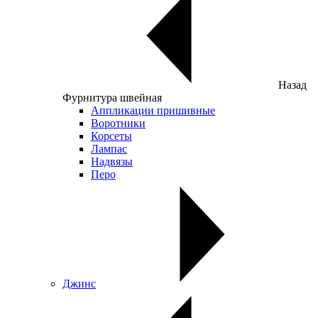
Назад
Фурнитура швейная
Аппликации пришивные
Воротники
Корсеты
Лампас
Надвязы
Перо
Джинс