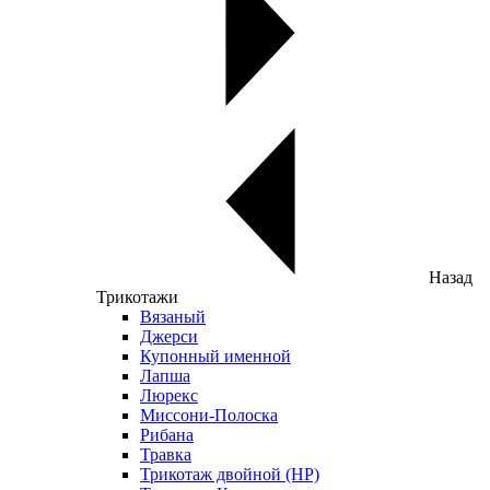
Назад
Трикотажи
Вязаный
Джерси
Купонный именной
Лапша
Люрекс
Миссони-Полоска
Рибана
Травка
Трикотаж двойной (НР)