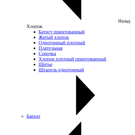
Назад
Хлопок
Батист принтованный
Жатый хлопок
Однотонный плотный
Плательная
Сорочка
Хлопок плотный принтованный
Шитье
Штапель однотонный
Бархат