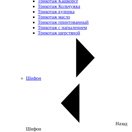
Трикотаж Кашкорсе
Трикотаж Кольчужка
Трикотаж кулирка
Трикотаж масло
Трикотаж принтованный
Трикотаж с напылением
Трикотаж шерстяной
Шифон
Назад
Шифон