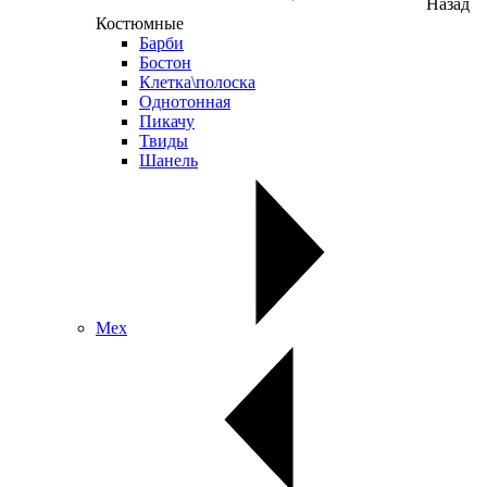
Назад
Костюмные
Барби
Бостон
Клетка\полоска
Однотонная
Пикачу
Твиды
Шанель
Мех