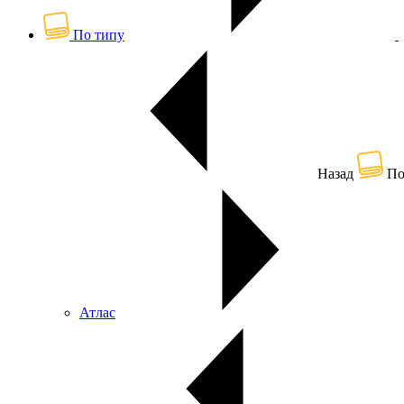
По типу
Назад
По
Атлас