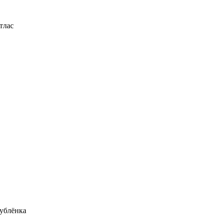
тлас
ублёнка