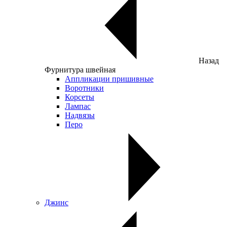
Назад
Фурнитура швейная
Аппликации пришивные
Воротники
Корсеты
Лампас
Надвязы
Перо
Джинс