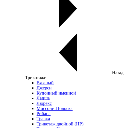
Назад
Трикотажи
Вязаный
Джерси
Купонный именной
Лапша
Люрекс
Миссони-Полоска
Рибана
Травка
Трикотаж двойной (НР)