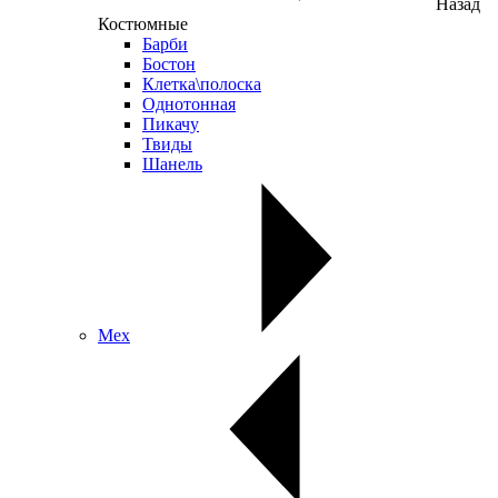
Назад
Костюмные
Барби
Бостон
Клетка\полоска
Однотонная
Пикачу
Твиды
Шанель
Мех