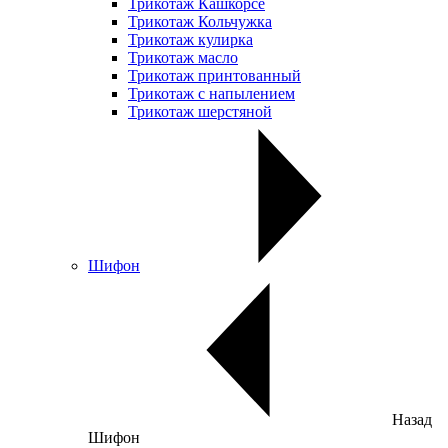
Трикотаж Кашкорсе
Трикотаж Кольчужка
Трикотаж кулирка
Трикотаж масло
Трикотаж принтованный
Трикотаж с напылением
Трикотаж шерстяной
Шифон
Назад
Шифон