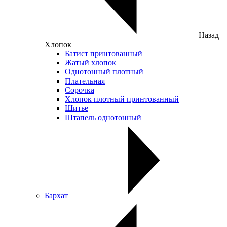
Назад
Хлопок
Батист принтованный
Жатый хлопок
Однотонный плотный
Плательная
Сорочка
Хлопок плотный принтованный
Шитье
Штапель однотонный
Бархат