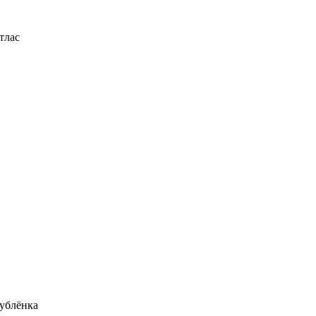
тлас
ублёнка