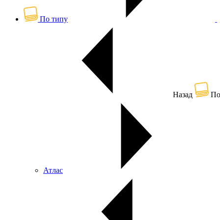
По типу
Назад
По
Атлас