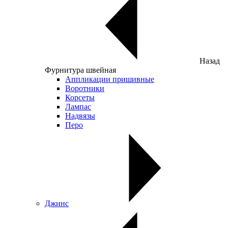
Назад
Фурнитура швейная
Аппликации пришивные
Воротники
Корсеты
Лампас
Надвязы
Перо
Джинс