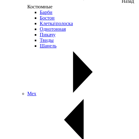
Назад
Костюмные
Барби
Бостон
Клетка\полоска
Однотонная
Пикачу
Твиды
Шанель
Мех