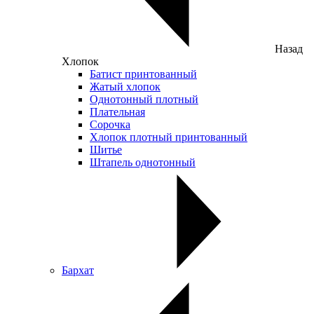
Назад
Хлопок
Батист принтованный
Жатый хлопок
Однотонный плотный
Плательная
Сорочка
Хлопок плотный принтованный
Шитье
Штапель однотонный
Бархат