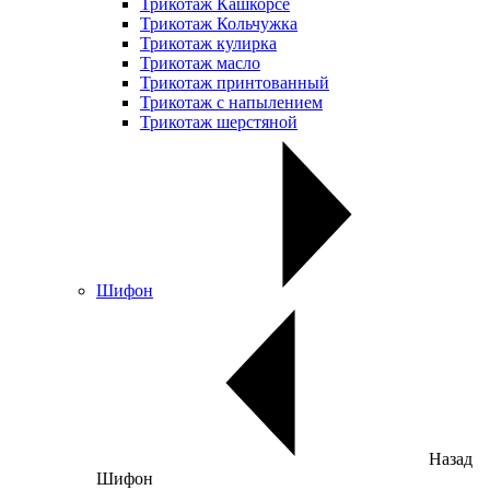
Трикотаж Кашкорсе
Трикотаж Кольчужка
Трикотаж кулирка
Трикотаж масло
Трикотаж принтованный
Трикотаж с напылением
Трикотаж шерстяной
Шифон
Назад
Шифон