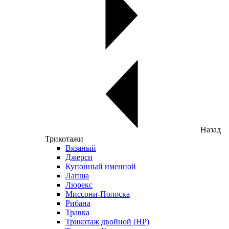
Назад
Трикотажи
Вязаный
Джерси
Купонный именной
Лапша
Люрекс
Миссони-Полоска
Рибана
Травка
Трикотаж двойной (НР)