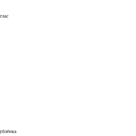
тлас
ублёнка