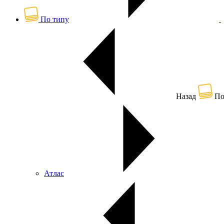
По типу
Назад
По
Атлас