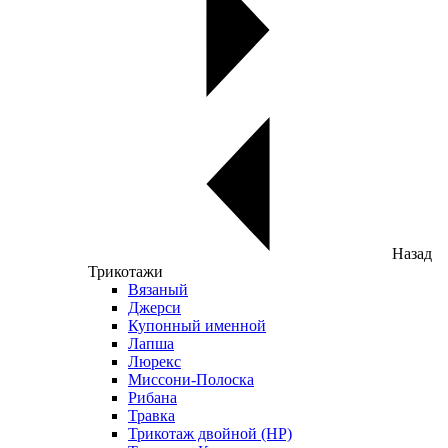
Назад
Трикотажи
Вязаный
Джерси
Купонный именной
Лапша
Люрекс
Миссони-Полоска
Рибана
Травка
Трикотаж двойной (НР)