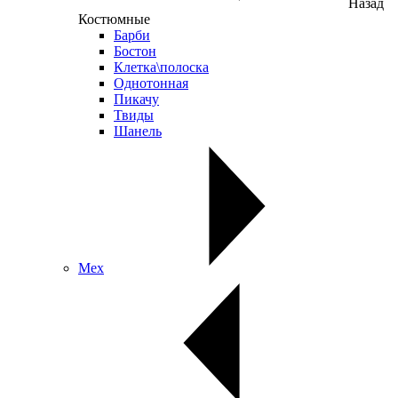
Назад
Костюмные
Барби
Бостон
Клетка\полоска
Однотонная
Пикачу
Твиды
Шанель
Мех