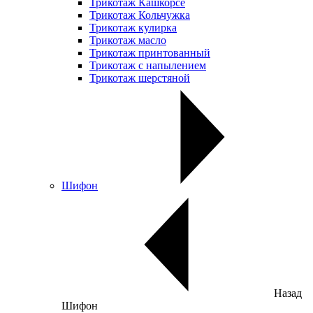
Трикотаж Кашкорсе
Трикотаж Кольчужка
Трикотаж кулирка
Трикотаж масло
Трикотаж принтованный
Трикотаж с напылением
Трикотаж шерстяной
Шифон
Назад
Шифон