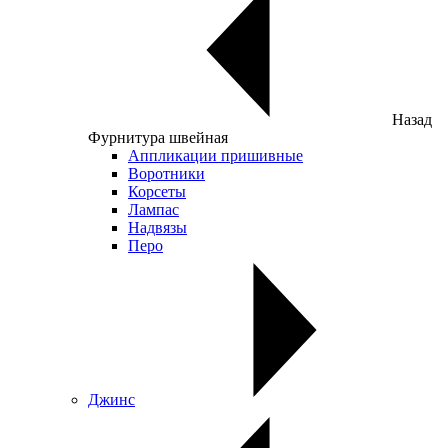
Назад
Фурнитура швейная
Аппликации пришивные
Воротники
Корсеты
Лампас
Надвязы
Перо
Джинс