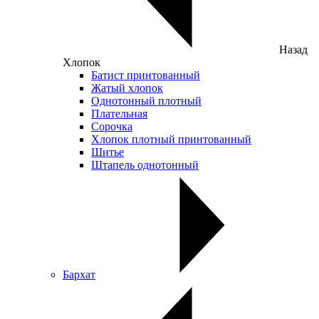
Назад
Хлопок
Батист принтованный
Жатый хлопок
Однотонный плотный
Плательная
Сорочка
Хлопок плотный принтованный
Шитье
Штапель однотонный
Бархат