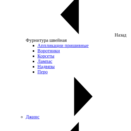
Назад
Фурнитура швейная
Аппликации пришивные
Воротники
Корсеты
Лампас
Надвязы
Перо
Джинс