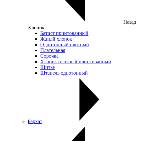
Назад
Хлопок
Батист принтованный
Жатый хлопок
Однотонный плотный
Плательная
Сорочка
Хлопок плотный принтованный
Шитье
Штапель однотонный
Бархат