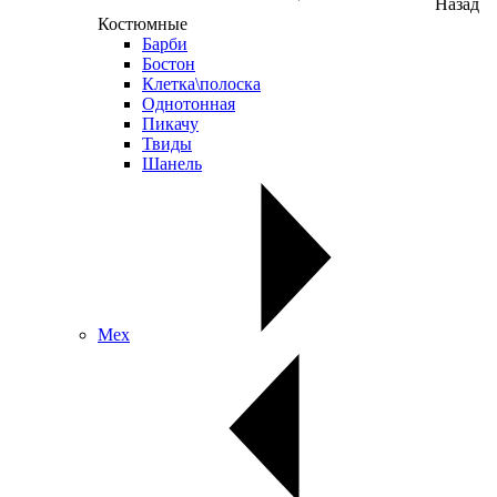
Назад
Костюмные
Барби
Бостон
Клетка\полоска
Однотонная
Пикачу
Твиды
Шанель
Мех