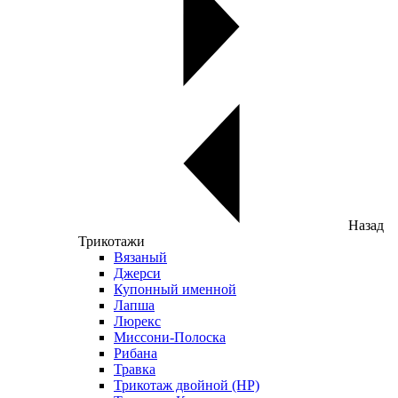
Назад
Трикотажи
Вязаный
Джерси
Купонный именной
Лапша
Люрекс
Миссони-Полоска
Рибана
Травка
Трикотаж двойной (НР)