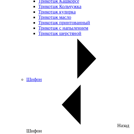
Трикотаж Кашкорсе
Трикотаж Кольчужка
Трикотаж кулирка
Трикотаж масло
Трикотаж принтованный
Трикотаж с напылением
Трикотаж шерстяной
Шифон
Назад
Шифон