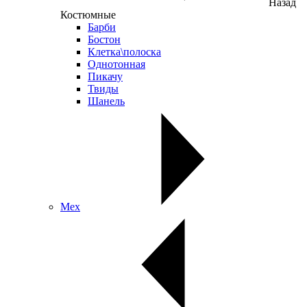
Назад
Костюмные
Барби
Бостон
Клетка\полоска
Однотонная
Пикачу
Твиды
Шанель
Мех