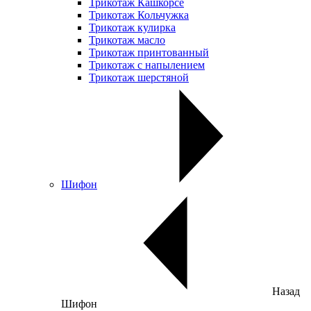
Трикотаж Кашкорсе
Трикотаж Кольчужка
Трикотаж кулирка
Трикотаж масло
Трикотаж принтованный
Трикотаж с напылением
Трикотаж шерстяной
Шифон
Назад
Шифон