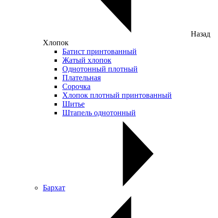
Назад
Хлопок
Батист принтованный
Жатый хлопок
Однотонный плотный
Плательная
Сорочка
Хлопок плотный принтованный
Шитье
Штапель однотонный
Бархат