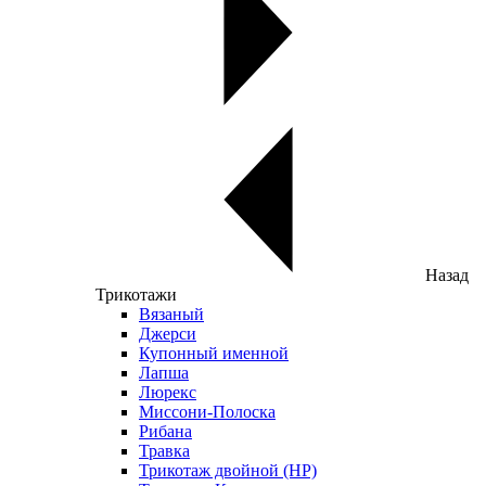
Назад
Трикотажи
Вязаный
Джерси
Купонный именной
Лапша
Люрекс
Миссони-Полоска
Рибана
Травка
Трикотаж двойной (НР)