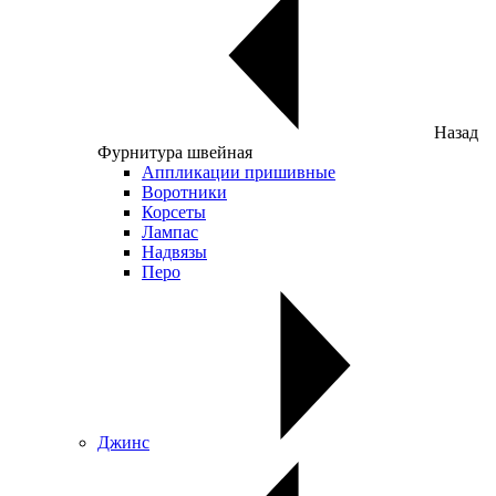
Назад
Фурнитура швейная
Аппликации пришивные
Воротники
Корсеты
Лампас
Надвязы
Перо
Джинс