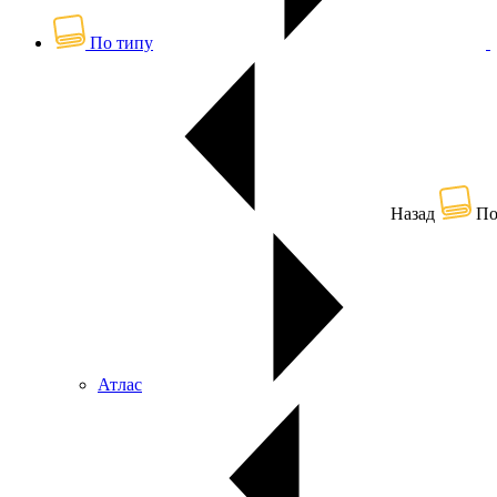
По типу
Назад
По
Атлас