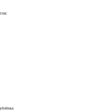
тлас
ублёнка