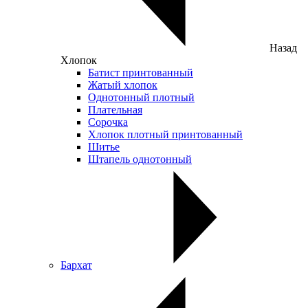
Назад
Хлопок
Батист принтованный
Жатый хлопок
Однотонный плотный
Плательная
Сорочка
Хлопок плотный принтованный
Шитье
Штапель однотонный
Бархат