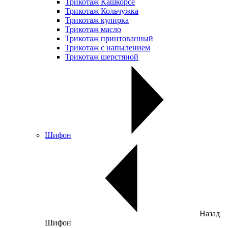
Трикотаж Кашкорсе
Трикотаж Кольчужка
Трикотаж кулирка
Трикотаж масло
Трикотаж принтованный
Трикотаж с напылением
Трикотаж шерстяной
Шифон
Назад
Шифон