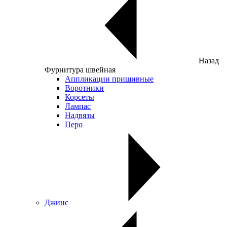
Назад
Фурнитура швейная
Аппликации пришивные
Воротники
Корсеты
Лампас
Надвязы
Перо
Джинс