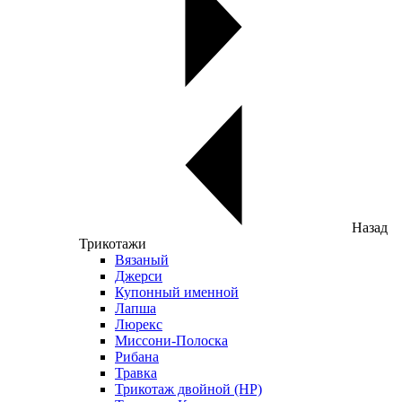
Назад
Трикотажи
Вязаный
Джерси
Купонный именной
Лапша
Люрекс
Миссони-Полоска
Рибана
Травка
Трикотаж двойной (НР)