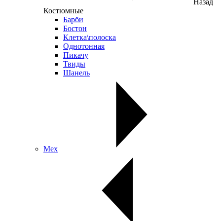
Назад
Костюмные
Барби
Бостон
Клетка\полоска
Однотонная
Пикачу
Твиды
Шанель
Мех