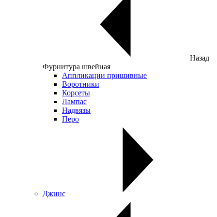
Назад
Фурнитура швейная
Аппликации пришивные
Воротники
Корсеты
Лампас
Надвязы
Перо
Джинс