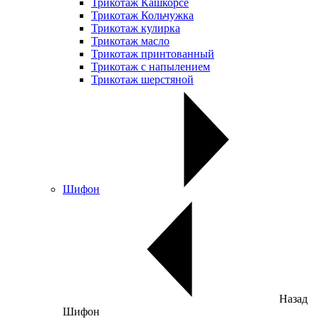
Трикотаж Кашкорсе
Трикотаж Кольчужка
Трикотаж кулирка
Трикотаж масло
Трикотаж принтованный
Трикотаж с напылением
Трикотаж шерстяной
Шифон
Назад
Шифон