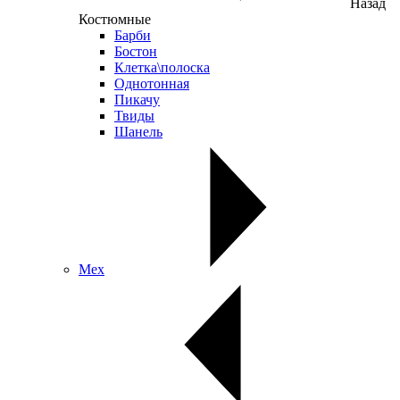
Назад
Костюмные
Барби
Бостон
Клетка\полоска
Однотонная
Пикачу
Твиды
Шанель
Мех