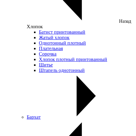
Назад
Хлопок
Батист принтованный
Жатый хлопок
Однотонный плотный
Плательная
Сорочка
Хлопок плотный принтованный
Шитье
Штапель однотонный
Бархат