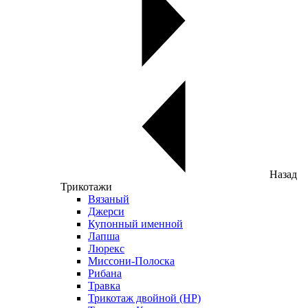
Назад
Трикотажи
Вязаный
Джерси
Купонный именной
Лапша
Люрекс
Миссони-Полоска
Рибана
Травка
Трикотаж двойной (НР)