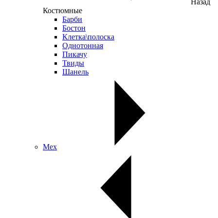
Назад
Костюмные
Барби
Бостон
Клетка\полоска
Однотонная
Пикачу
Твиды
Шанель
Мех