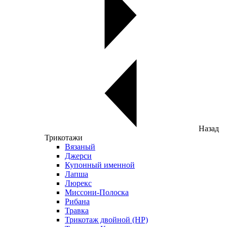
Назад
Трикотажи
Вязаный
Джерси
Купонный именной
Лапша
Люрекс
Миссони-Полоска
Рибана
Травка
Трикотаж двойной (НР)