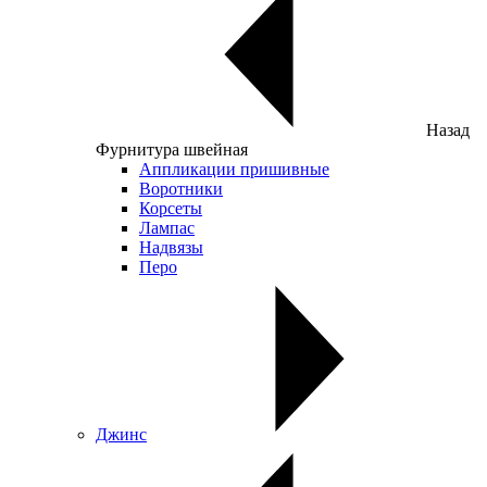
Назад
Фурнитура швейная
Аппликации пришивные
Воротники
Корсеты
Лампас
Надвязы
Перо
Джинс