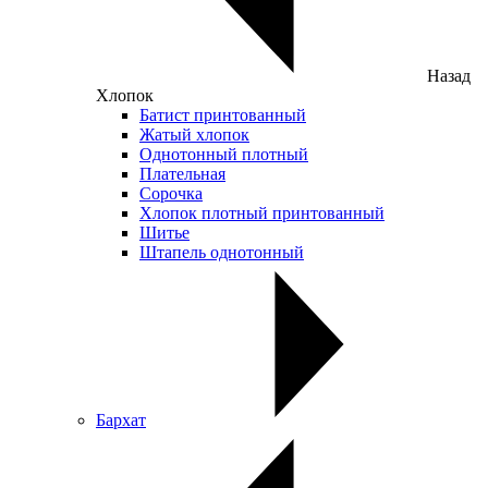
Назад
Хлопок
Батист принтованный
Жатый хлопок
Однотонный плотный
Плательная
Сорочка
Хлопок плотный принтованный
Шитье
Штапель однотонный
Бархат