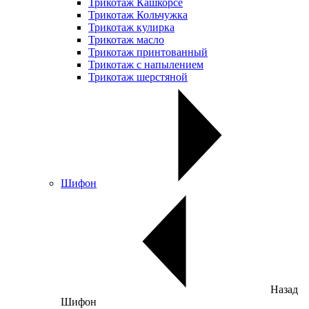
Трикотаж Кашкорсе
Трикотаж Кольчужка
Трикотаж кулирка
Трикотаж масло
Трикотаж принтованный
Трикотаж с напылением
Трикотаж шерстяной
Шифон
Назад
Шифон