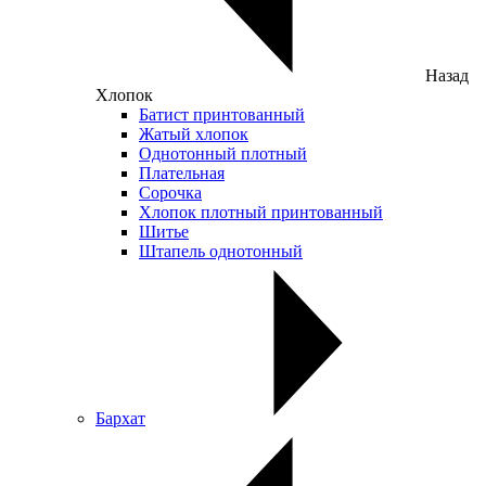
Назад
Хлопок
Батист принтованный
Жатый хлопок
Однотонный плотный
Плательная
Сорочка
Хлопок плотный принтованный
Шитье
Штапель однотонный
Бархат