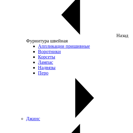
Назад
Фурнитура швейная
Аппликации пришивные
Воротники
Корсеты
Лампас
Надвязы
Перо
Джинс