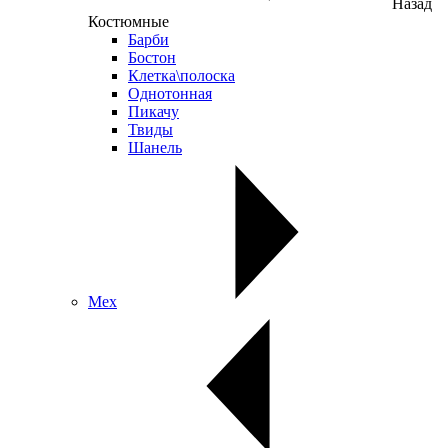
Назад
Костюмные
Барби
Бостон
Клетка\полоска
Однотонная
Пикачу
Твиды
Шанель
Мех