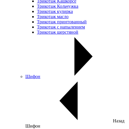
Трикотаж Кашкорсе
Трикотаж Кольчужка
Трикотаж кулирка
Трикотаж масло
Трикотаж принтованный
Трикотаж с напылением
Трикотаж шерстяной
Шифон
Назад
Шифон