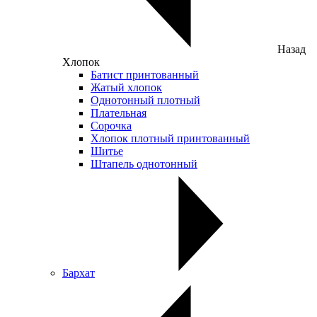
Назад
Хлопок
Батист принтованный
Жатый хлопок
Однотонный плотный
Плательная
Сорочка
Хлопок плотный принтованный
Шитье
Штапель однотонный
Бархат