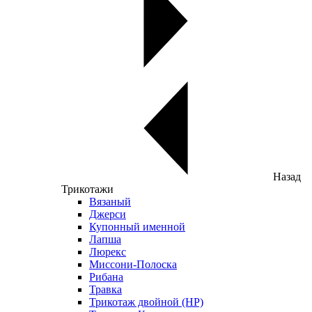
Назад
Трикотажи
Вязаный
Джерси
Купонный именной
Лапша
Люрекс
Миссони-Полоска
Рибана
Травка
Трикотаж двойной (НР)