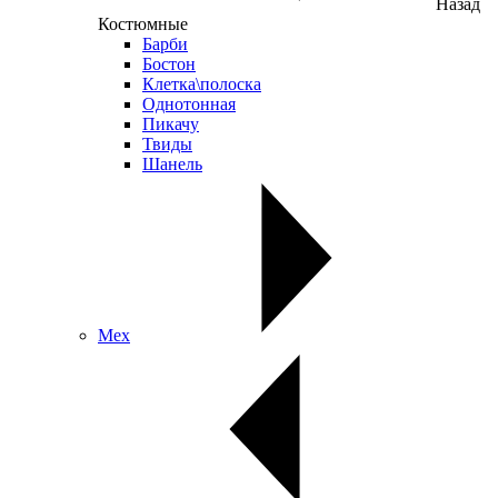
Назад
Костюмные
Барби
Бостон
Клетка\полоска
Однотонная
Пикачу
Твиды
Шанель
Мех