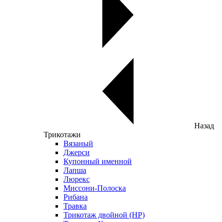
Назад
Трикотажи
Вязаный
Джерси
Купонный именной
Лапша
Люрекс
Миссони-Полоска
Рибана
Травка
Трикотаж двойной (НР)