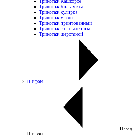
Трикотаж Кашкорсе
Трикотаж Кольчужка
Трикотаж кулирка
Трикотаж масло
Трикотаж принтованный
Трикотаж с напылением
Трикотаж шерстяной
Шифон
Назад
Шифон