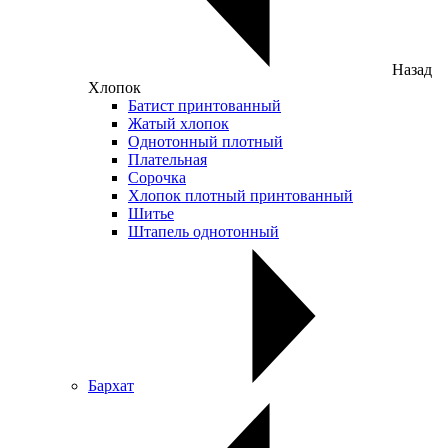
Назад
Хлопок
Батист принтованный
Жатый хлопок
Однотонный плотный
Плательная
Сорочка
Хлопок плотный принтованный
Шитье
Штапель однотонный
Бархат