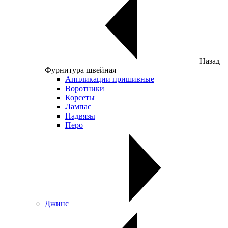
Назад
Фурнитура швейная
Аппликации пришивные
Воротники
Корсеты
Лампас
Надвязы
Перо
Джинс