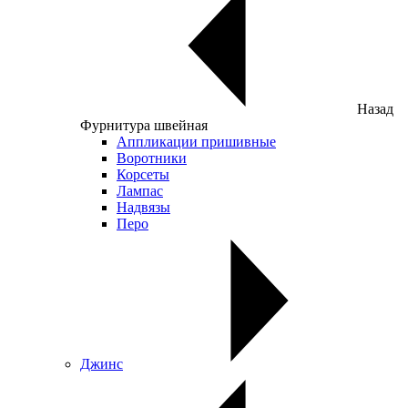
Назад
Фурнитура швейная
Аппликации пришивные
Воротники
Корсеты
Лампас
Надвязы
Перо
Джинс