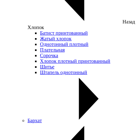
Назад
Хлопок
Батист принтованный
Жатый хлопок
Однотонный плотный
Плательная
Сорочка
Хлопок плотный принтованный
Шитье
Штапель однотонный
Бархат