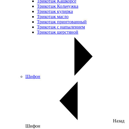
Трикотаж Кашкорсе
Трикотаж Кольчужка
Трикотаж кулирка
Трикотаж масло
Трикотаж принтованный
Трикотаж с напылением
Трикотаж шерстяной
Шифон
Назад
Шифон