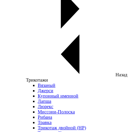
Назад
Трикотажи
Вязаный
Джерси
Купонный именной
Лапша
Люрекс
Миссони-Полоска
Рибана
Травка
Трикотаж двойной (НР)