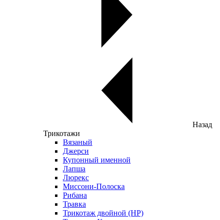
Назад
Трикотажи
Вязаный
Джерси
Купонный именной
Лапша
Люрекс
Миссони-Полоска
Рибана
Травка
Трикотаж двойной (НР)