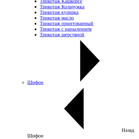
Трикотаж Кашкорсе
Трикотаж Кольчужка
Трикотаж кулирка
Трикотаж масло
Трикотаж принтованный
Трикотаж с напылением
Трикотаж шерстяной
Шифон
Назад
Шифон