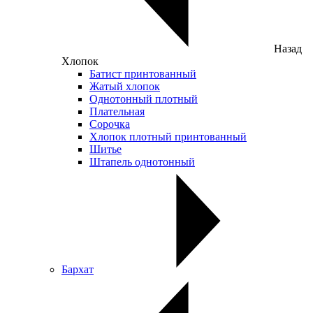
Назад
Хлопок
Батист принтованный
Жатый хлопок
Однотонный плотный
Плательная
Сорочка
Хлопок плотный принтованный
Шитье
Штапель однотонный
Бархат