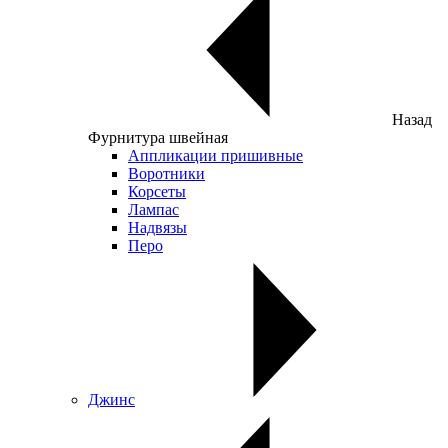
Назад
Фурнитура швейная
Аппликации пришивные
Воротники
Корсеты
Лампас
Надвязы
Перо
Джинс