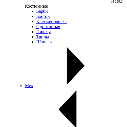
Назад
Костюмные
Барби
Бостон
Клетка\полоска
Однотонная
Пикачу
Твиды
Шанель
Мех