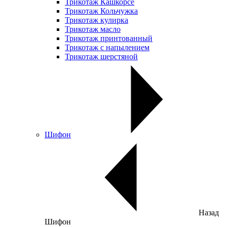
Трикотаж Кашкорсе
Трикотаж Кольчужка
Трикотаж кулирка
Трикотаж масло
Трикотаж принтованный
Трикотаж с напылением
Трикотаж шерстяной
Шифон
Назад
Шифон