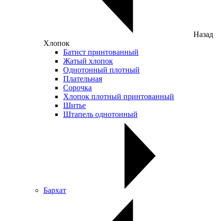
Назад
Хлопок
Батист принтованный
Жатый хлопок
Однотонный плотный
Плательная
Сорочка
Хлопок плотный принтованный
Шитье
Штапель однотонный
Бархат