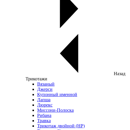
Назад
Трикотажи
Вязаный
Джерси
Купонный именной
Лапша
Люрекс
Миссони-Полоска
Рибана
Травка
Трикотаж двойной (НР)