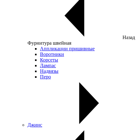
Назад
Фурнитура швейная
Аппликации пришивные
Воротники
Корсеты
Лампас
Надвязы
Перо
Джинс