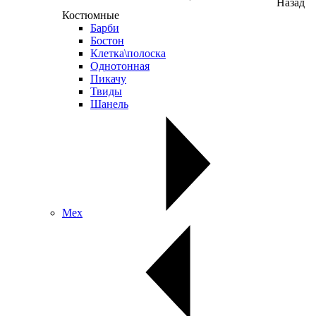
Назад
Костюмные
Барби
Бостон
Клетка\полоска
Однотонная
Пикачу
Твиды
Шанель
Мех