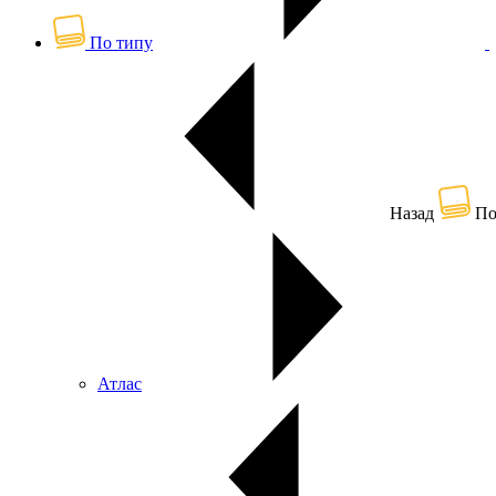
По типу
Назад
По
Атлас