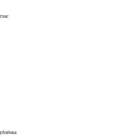
тлас
ублёнка