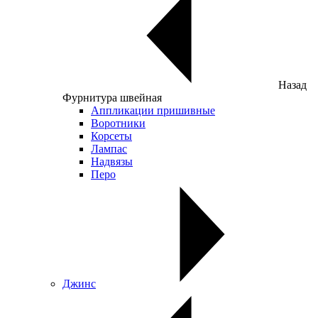
Назад
Фурнитура швейная
Аппликации пришивные
Воротники
Корсеты
Лампас
Надвязы
Перо
Джинс