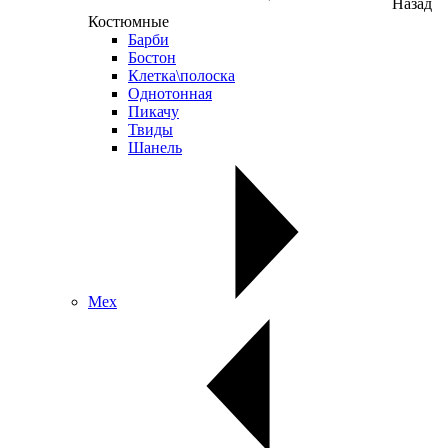
Назад
Костюмные
Барби
Бостон
Клетка\полоска
Однотонная
Пикачу
Твиды
Шанель
Мех