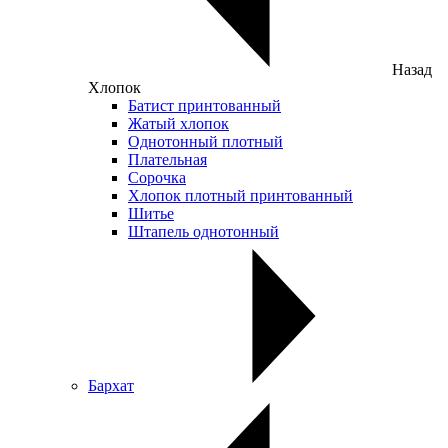
Назад
Хлопок
Батист принтованный
Жатый хлопок
Однотонный плотный
Плательная
Сорочка
Хлопок плотный принтованный
Шитье
Штапель однотонный
Бархат