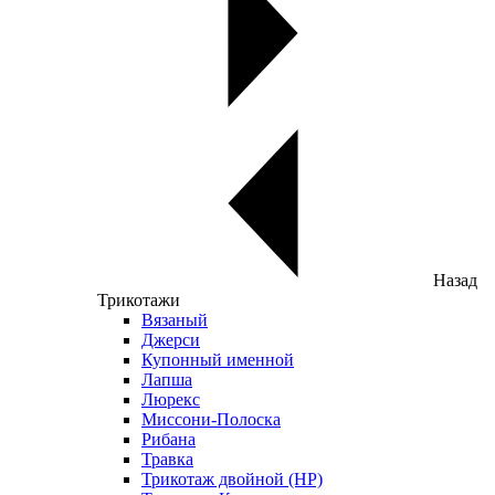
Назад
Трикотажи
Вязаный
Джерси
Купонный именной
Лапша
Люрекс
Миссони-Полоска
Рибана
Травка
Трикотаж двойной (НР)