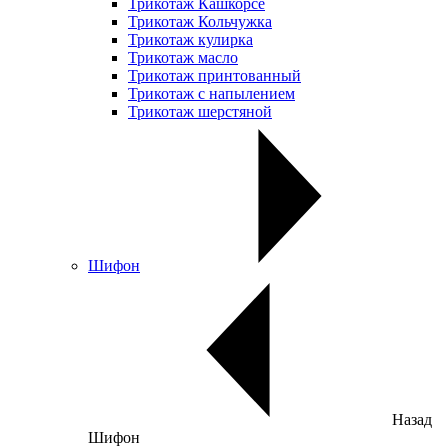
Трикотаж Кашкорсе
Трикотаж Кольчужка
Трикотаж кулирка
Трикотаж масло
Трикотаж принтованный
Трикотаж с напылением
Трикотаж шерстяной
Шифон
Назад
Шифон