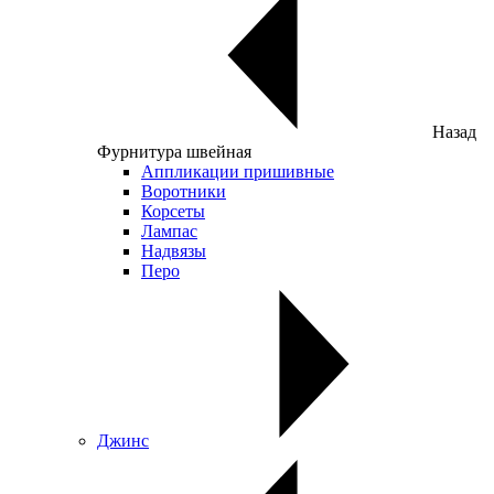
Назад
Фурнитура швейная
Аппликации пришивные
Воротники
Корсеты
Лампас
Надвязы
Перо
Джинс