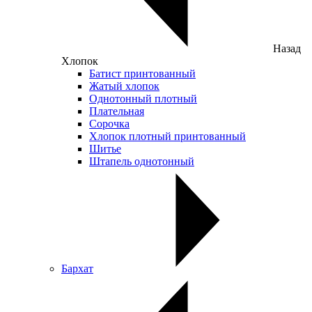
Назад
Хлопок
Батист принтованный
Жатый хлопок
Однотонный плотный
Плательная
Сорочка
Хлопок плотный принтованный
Шитье
Штапель однотонный
Бархат