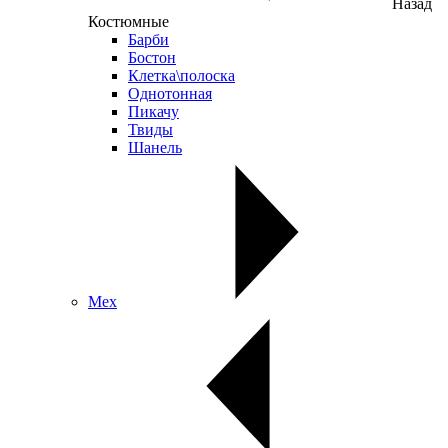
Назад
Костюмные
Барби
Бостон
Клетка\полоска
Однотонная
Пикачу
Твиды
Шанель
Мех