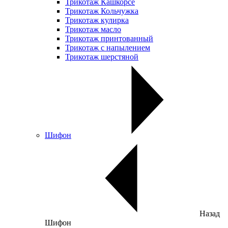
Трикотаж Кашкорсе
Трикотаж Кольчужка
Трикотаж кулирка
Трикотаж масло
Трикотаж принтованный
Трикотаж с напылением
Трикотаж шерстяной
Шифон
Назад
Шифон