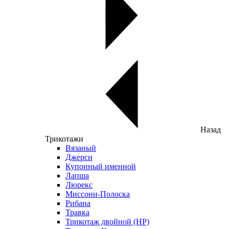
Назад
Трикотажи
Вязаный
Джерси
Купонный именной
Лапша
Люрекс
Миссони-Полоска
Рибана
Травка
Трикотаж двойной (НР)