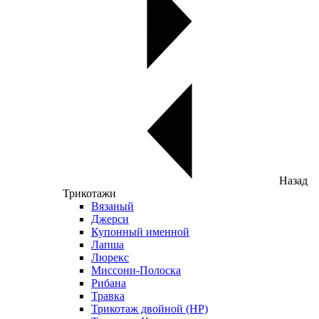
Назад
Трикотажи
Вязаный
Джерси
Купонный именной
Лапша
Люрекс
Миссони-Полоска
Рибана
Травка
Трикотаж двойной (НР)