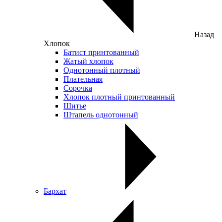
Назад
Хлопок
Батист принтованный
Жатый хлопок
Однотонный плотный
Плательная
Сорочка
Хлопок плотный принтованный
Шитье
Штапель однотонный
Бархат