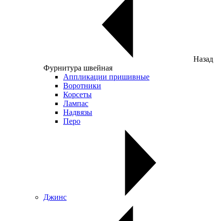
Назад
Фурнитура швейная
Аппликации пришивные
Воротники
Корсеты
Лампас
Надвязы
Перо
Джинс