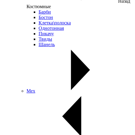
Назад
Костюмные
Барби
Бостон
Клетка\полоска
Однотонная
Пикачу
Твиды
Шанель
Мех