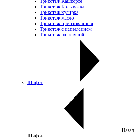
Трикотаж Кашкорсе
Трикотаж Кольчужка
Трикотаж кулирка
Трикотаж масло
Трикотаж принтованный
Трикотаж с напылением
Трикотаж шерстяной
Шифон
Назад
Шифон