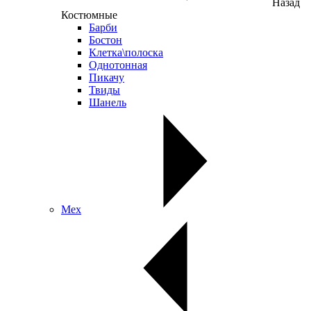
Назад
Костюмные
Барби
Бостон
Клетка\полоска
Однотонная
Пикачу
Твиды
Шанель
Мех