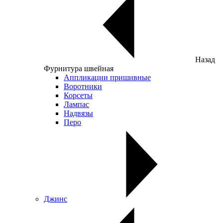
Назад
Фурнитура швейная
Аппликации пришивные
Воротники
Корсеты
Лампас
Надвязы
Перо
Джинс