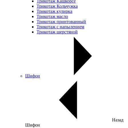
Трикотаж Кашкорсе
Трикотаж Кольчужка
Трикотаж кулирка
Трикотаж масло
Трикотаж принтованный
Трикотаж с напылением
Трикотаж шерстяной
Шифон
Назад
Шифон