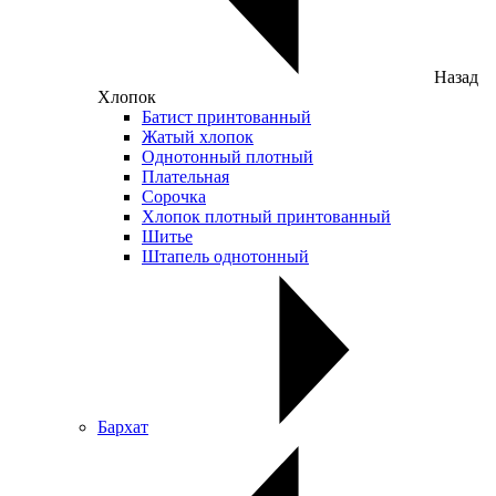
Назад
Хлопок
Батист принтованный
Жатый хлопок
Однотонный плотный
Плательная
Сорочка
Хлопок плотный принтованный
Шитье
Штапель однотонный
Бархат