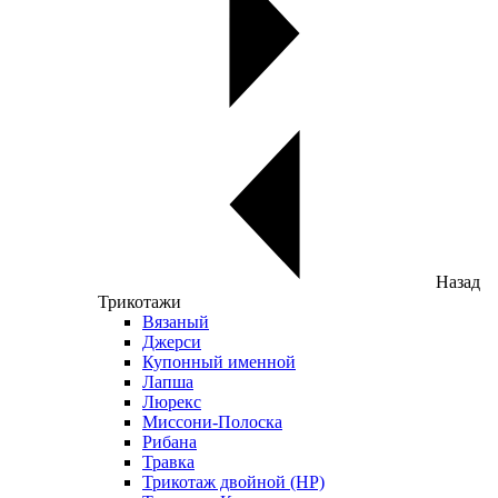
Назад
Трикотажи
Вязаный
Джерси
Купонный именной
Лапша
Люрекс
Миссони-Полоска
Рибана
Травка
Трикотаж двойной (НР)