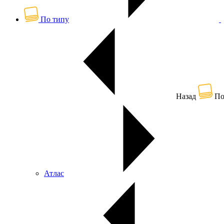
По типу
Назад
По
Атлас