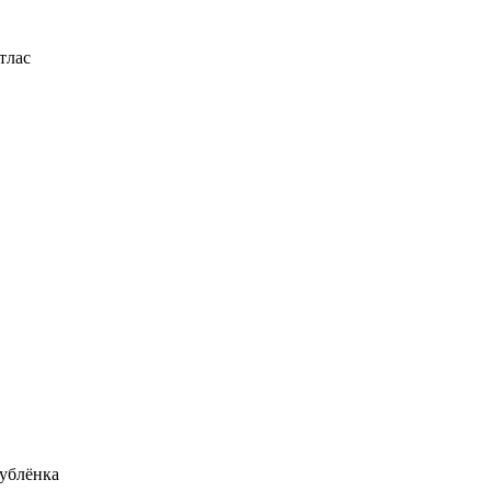
тлас
ублёнка