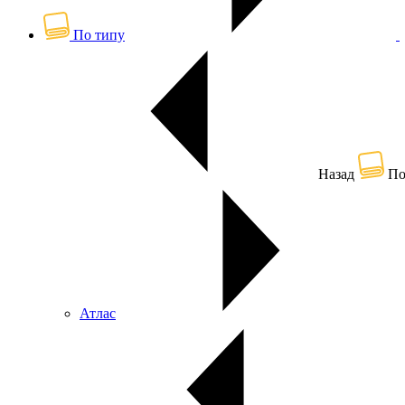
По типу
Назад
По
Атлас