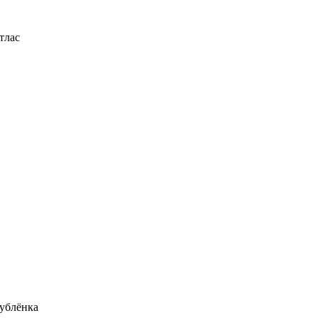
тлас
ублёнка