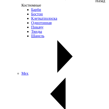
Назад
Костюмные
Барби
Бостон
Клетка\полоска
Однотонная
Пикачу
Твиды
Шанель
Мех