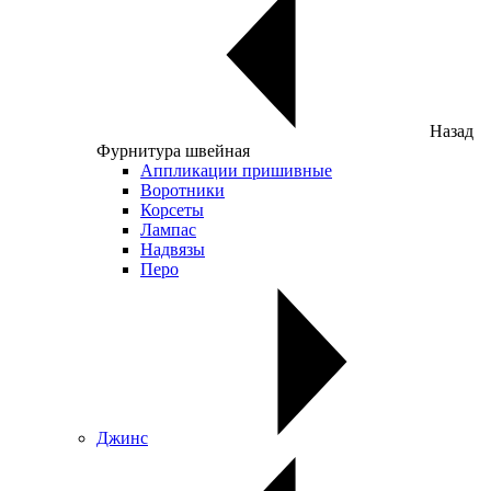
Назад
Фурнитура швейная
Аппликации пришивные
Воротники
Корсеты
Лампас
Надвязы
Перо
Джинс