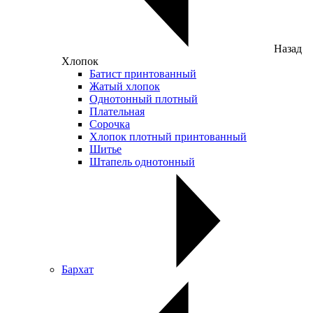
Назад
Хлопок
Батист принтованный
Жатый хлопок
Однотонный плотный
Плательная
Сорочка
Хлопок плотный принтованный
Шитье
Штапель однотонный
Бархат