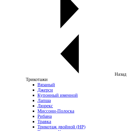
Назад
Трикотажи
Вязаный
Джерси
Купонный именной
Лапша
Люрекс
Миссони-Полоска
Рибана
Травка
Трикотаж двойной (НР)