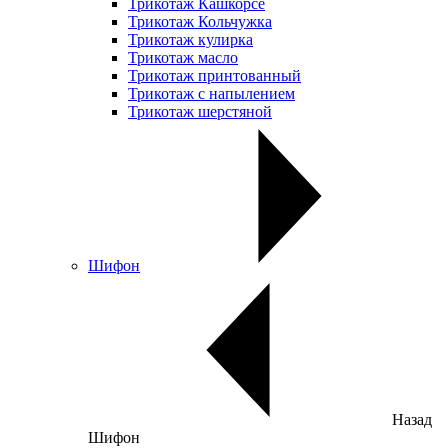
Трикотаж Кашкорсе
Трикотаж Кольчужка
Трикотаж кулирка
Трикотаж масло
Трикотаж принтованный
Трикотаж с напылением
Трикотаж шерстяной
Шифон
Назад
Шифон