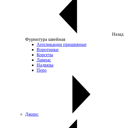
Назад
Фурнитура швейная
Аппликации пришивные
Воротники
Корсеты
Лампас
Надвязы
Перо
Джинс