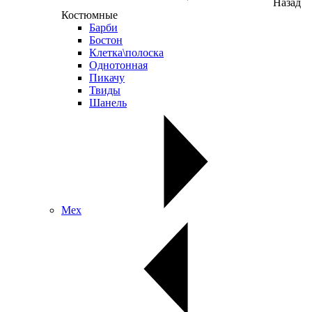
Назад
Костюмные
Барби
Бостон
Клетка\полоска
Однотонная
Пикачу
Твиды
Шанель
Мех