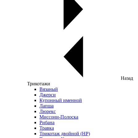
Назад
Трикотажи
Вязаный
Джерси
Купонный именной
Лапша
Люрекс
Миссони-Полоска
Рибана
Травка
Трикотаж двойной (НР)