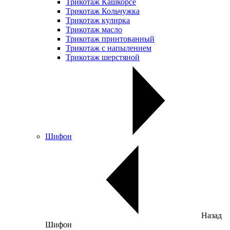
Трикотаж Кашкорсе
Трикотаж Кольчужка
Трикотаж кулирка
Трикотаж масло
Трикотаж принтованный
Трикотаж с напылением
Трикотаж шерстяной
Шифон
Назад
Шифон