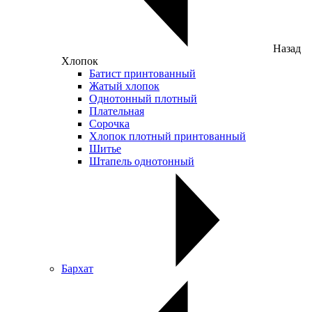
Назад
Хлопок
Батист принтованный
Жатый хлопок
Однотонный плотный
Плательная
Сорочка
Хлопок плотный принтованный
Шитье
Штапель однотонный
Бархат